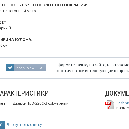
ЛОТНОСТЬ С УЧЕТОМ КЛЕЕВОГО ПОКРЫТИЯ:
20 г / погонный метр
ВЕТ:
ёрный
ИРИНА РУЛОНА:
0 см
Оформите заявку на сайте, мы свяжемс
ЗАДАТЬ ВОПРОС
ответим на все интересующие вопросы
ХАРАКТЕРИСТИКИ
ДОКУМ
Techni
вет
Джерси TpD-220C-B col.Черный
Размер
Вернуться к списку