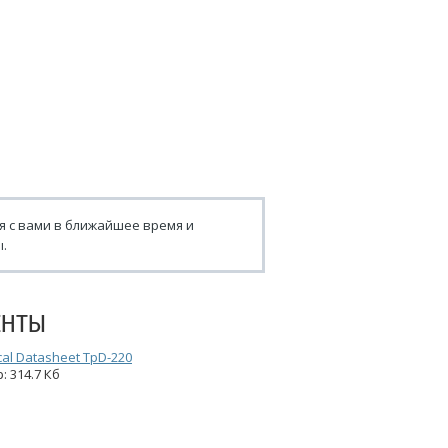
я с вами в ближайшее время и
.
ЕНТЫ
cal Datasheet TpD-220
: 314.7 Кб